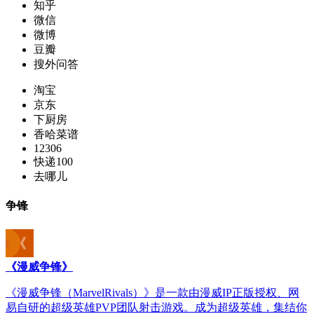
知乎
微信
微博
豆瓣
搜外问答
淘宝
京东
下厨房
香哈菜谱
12306
快递100
去哪儿
争锋
《漫威争锋》
《漫威争锋（MarvelRivals）》是一款由漫威IP正版授权、网
易自研的超级英雄PVP团队射击游戏。成为超级英雄，集结你