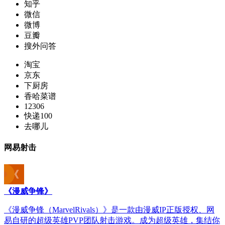
知乎
微信
微博
豆瓣
搜外问答
淘宝
京东
下厨房
香哈菜谱
12306
快递100
去哪儿
网易射击
《漫威争锋》
《漫威争锋（MarvelRivals）》是一款由漫威IP正版授权、网
易自研的超级英雄PVP团队射击游戏。成为超级英雄，集结你