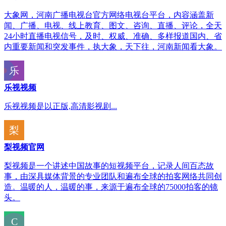
大象网，河南广播电视台官方网络电视台平台，内容涵盖新
闻、广播、电视、线上教育、图文、咨询、直播、评论，全天
24小时直播电视信号，及时、权威、准确、多样报道国内、省
内重要新闻和突发事件，执大象，天下往，河南新闻看大象。
乐视视频
乐视视频是以正版,高清影视剧...
梨视频官网
梨视频是一个讲述中国故事的短视频平台，记录人间百态故
事，由深具媒体背景的专业团队和遍布全球的拍客网络共同创
造。温暖的人，温暖的事，来源于遍布全球的75000拍客的镜
头。