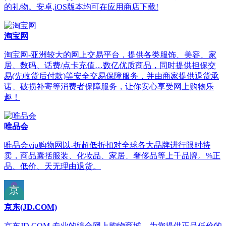
的礼物。安卓,iOS版本均可在应用商店下载!
淘宝网
淘宝网-亚洲较大的网上交易平台，提供各类服饰、美容、家
居、数码、话费/点卡充值…数亿优质商品，同时提供担保交
易(先收货后付款)等安全交易保障服务，并由商家提供退货承
诺、破损补寄等消费者保障服务，让你安心享受网上购物乐
趣！
唯品会
唯品会vip购物网以-折超低折扣对全球各大品牌进行限时特
卖，商品囊括服装、化妆品、家居、奢侈品等上千品牌。%正
品、低价、天无理由退货。
京东(JD.COM)
京东JD.COM-专业的综合网上购物商城，为您提供正品低价的