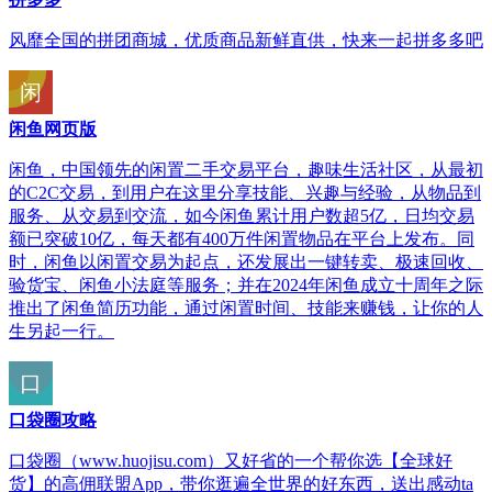
风靡全国的拼团商城，优质商品新鲜直供，快来一起拼多多吧
闲鱼网页版
闲鱼，中国领先的闲置二手交易平台，趣味生活社区，从最初
的C2C交易，到用户在这里分享技能、兴趣与经验，从物品到
服务、从交易到交流，如今闲鱼累计用户数超5亿，日均交易
额已突破10亿，每天都有400万件闲置物品在平台上发布。同
时，闲鱼以闲置交易为起点，还发展出一键转卖、极速回收、
验货宝、闲鱼小法庭等服务；并在2024年闲鱼成立十周年之际
推出了闲鱼简历功能，通过闲置时间、技能来赚钱，让你的人
生另起一行。
口袋圈攻略
口袋圈（www.huojisu.com）又好省的一个帮你选【全球好
货】的高佣联盟App，带你逛遍全世界的好东西，送出感动ta