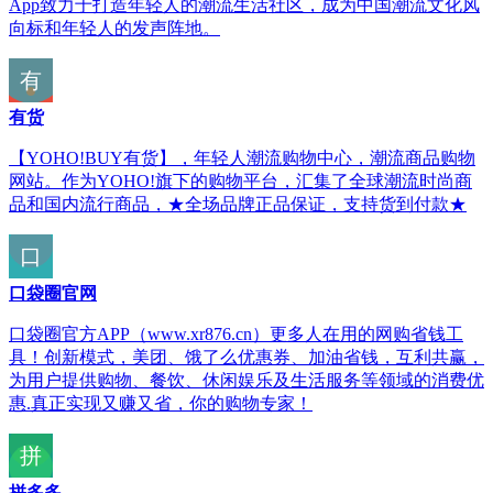
App致力于打造年轻人的潮流生活社区，成为中国潮流文化风
向标和年轻人的发声阵地。
有货
【YOHO!BUY有货】，年轻人潮流购物中心，潮流商品购物
网站。作为YOHO!旗下的购物平台，汇集了全球潮流时尚商
品和国内流行商品，★全场品牌正品保证，支持货到付款★
口袋圈官网
口袋圈官方APP（www.xr876.cn）更多人在用的网购省钱工
具！创新模式，美团、饿了么优惠券、加油省钱，互利共赢，
为用户提供购物、餐饮、休闲娱乐及生活服务等领域的消费优
惠.真正实现又赚又省，你的购物专家！
拼多多