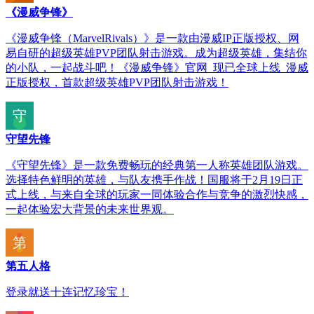
《漫威争锋》
《漫威争锋（MarvelRivals）》是一款由漫威IP正版授权、网
易自研的超级英雄PVP团队射击游戏。成为超级英雄，集结你
的小队，一起战斗吧！《漫威争锋》官网_现已全球上线_漫威
正版授权，首款超级英雄PVP团队射击游戏！
守望先锋
《守望先锋》是一款免费畅玩的经典第一人称英雄团队游戏。
选择特色鲜明的英雄，与队友携手作战！国服将于2月19日正
式上线，与来自全球的玩家一同体验合作与竞争的激烈快感，
一起体验宏大背景的未来世界观。
第五人格
登录就送十连记忆珍宝！